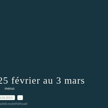
5 février au 3 mars
menus
4.02.2013
…
esdelicesdethithoad