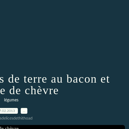
 de terre au bacon et
e de chèvre
légumes
7.02.2013
…
esdelicesdethithoad