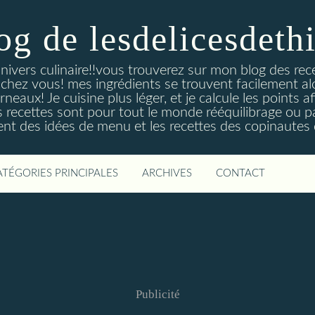
og de lesdelicesdeth
ivers culinaire!!vous trouverez sur mon blog des recet
e chez vous! mes ingrédients se trouvent facilement a
neaux! Je cuisine plus léger, et je calcule les points 
s recettes sont pour tout le monde rééquilibrage ou p
nt des idées de menu et les recettes des copinautes q
ATÉGORIES PRINCIPALES
ARCHIVES
CONTACT
Publicité