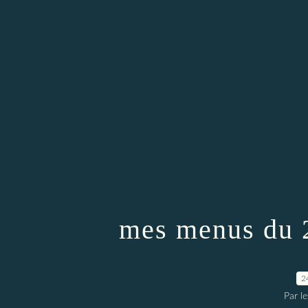
mes menus du 2
2
Par l