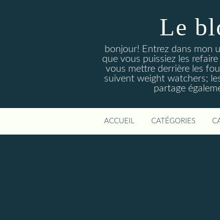
Le bl
bonjour! Entrez dans mon un
que vous puissiez les refair
vous mettre derrière les four
suivent weight watchers; le
partage égaleme
ACCUEIL
CATÉGORIES
C