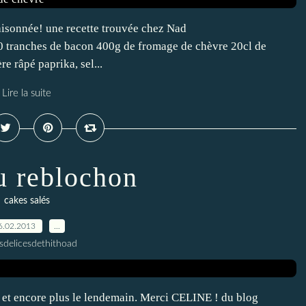
aisonnée! une recette trouvée chez Nad
ranches de bacon 400g de fromage de chèvre 20cl de
e râpé paprika, sel...
Lire la suite
u reblochon
cakes salés
6.02.2013
…
esdelicesdethithoad
é et encore plus le lendemain. Merci CELINE ! du blog