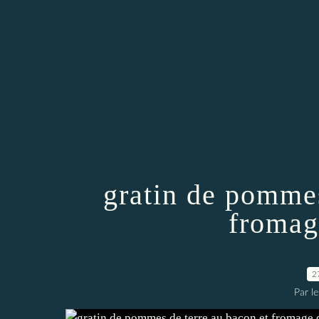
gratin de pommes
fromag
2
Par l