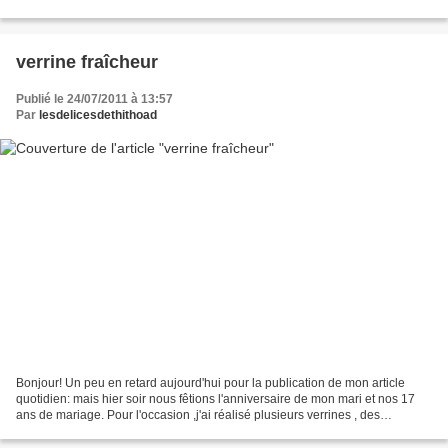
porc en gros dés. Laver et couper...
verrine fraîcheur
Publié le 24/07/2011 à 13:57
Par
lesdelicesdethithoad
Bonjour! Un peu en retard aujourd'hui pour la publication de mon article
quotidien: mais hier soir nous fêtions l'anniversaire de mon mari et nos 17
ans de mariage. Pour l'occasion ,j'ai réalisé plusieurs verrines , des
brochettes et un gâteau. Les recettes...