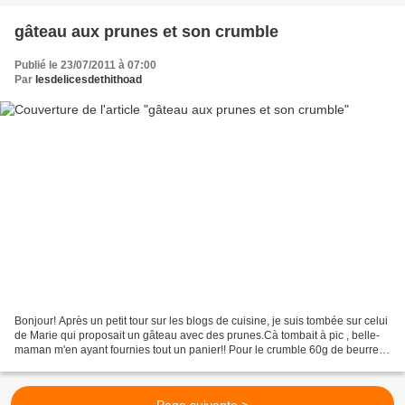
gâteau aux prunes et son crumble
Publié le 23/07/2011 à 07:00
Par
lesdelicesdethithoad
Bonjour! Après un petit tour sur les blogs de cuisine, je suis tombée sur celui
de Marie qui proposait un gâteau avec des prunes.Cà tombait à pic , belle-
maman m'en ayant fournies tout un panier!! Pour le crumble 60g de beurre
mou 1 oeuf 40g de sucre...