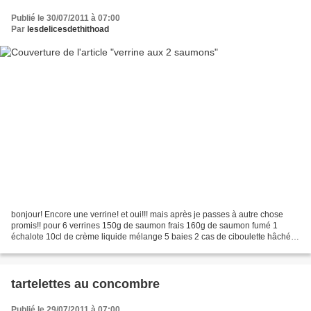
Publié le 30/07/2011 à 07:00
Par
lesdelicesdethithoad
bonjour! Encore une verrine! et oui!!! mais après je passes à autre chose
promis!! pour 6 verrines 150g de saumon frais 160g de saumon fumé 1
échalote 10cl de crème liquide mélange 5 baies 2 cas de ciboulette hâchée
1 jus de citron Couper les 2 saumons...
tartelettes au concombre
Publié le 29/07/2011 à 07:00