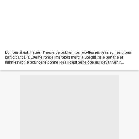
Bonjour! il est l'heure!! l'heure de publier nos recettes piquées sur les blogs
participant à la 19ème ronde interblog! merci à Sorcilili,mlle banane et
minniestéphie pour cette bonne idée!! c'est pénélope qui devait venir
chercher une recette sur mon...