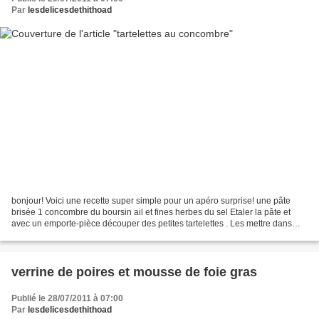
Par
lesdelicesdethithoad
bonjour! Voici une recette super simple pour un apéro surprise! une pâte
brisée 1 concombre du boursin ail et fines herbes du sel Etaler la pâte et
avec un emporte-pièce découper des petites tartelettes . Les mettre dans
des empreintes silicone et faire...
verrine de poires et mousse de foie gras
Publié le 28/07/2011 à 07:00
Par
lesdelicesdethithoad