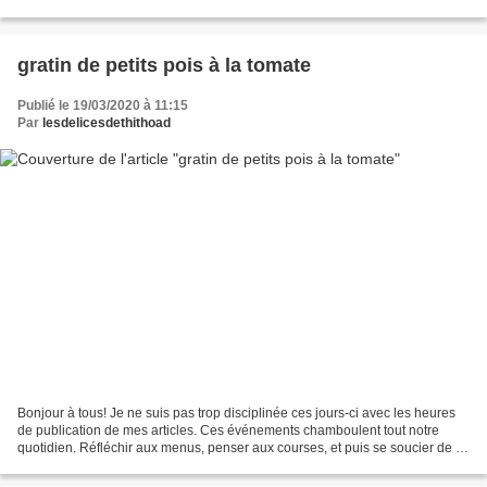
mixer avec mon robot...
gratin de petits pois à la tomate
Publié le 19/03/2020 à 11:15
Par
lesdelicesdethithoad
Bonjour à tous! Je ne suis pas trop disciplinée ces jours-ci avec les heures
de publication de mes articles. Ces événements chamboulent tout notre
quotidien. Réfléchir aux menus, penser aux courses, et puis se soucier de sa
famille, essayer de rester...