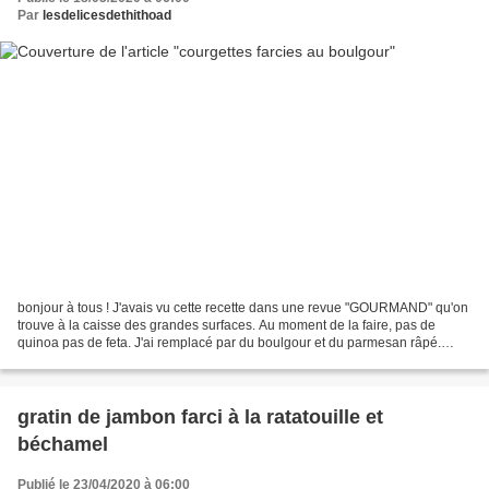
Par
lesdelicesdethithoad
bonjour à tous ! J'avais vu cette recette dans une revue "GOURMAND" qu'on
trouve à la caisse des grandes surfaces. Au moment de la faire, pas de
quinoa pas de feta. J'ai remplacé par du boulgour et du parmesan râpé.
POUR 4 PERSONNES 4 courgettes 150g...
gratin de jambon farci à la ratatouille et
béchamel
Publié le 23/04/2020 à 06:00