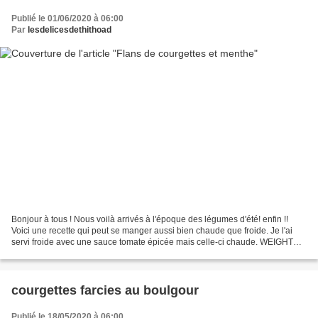
Publié le 01/06/2020 à 06:00
Par
lesdelicesdethithoad
Bonjour à tous ! Nous voilà arrivés à l'époque des légumes d'été! enfin !!
Voici une recette qui peut se manger aussi bien chaude que froide. Je l'ai
servi froide avec une sauce tomate épicée mais celle-ci chaude. WEIGHT
WATCHERS 1SP la part pour 6 personnes POUR...
courgettes farcies au boulgour
Publié le 18/05/2020 à 06:00