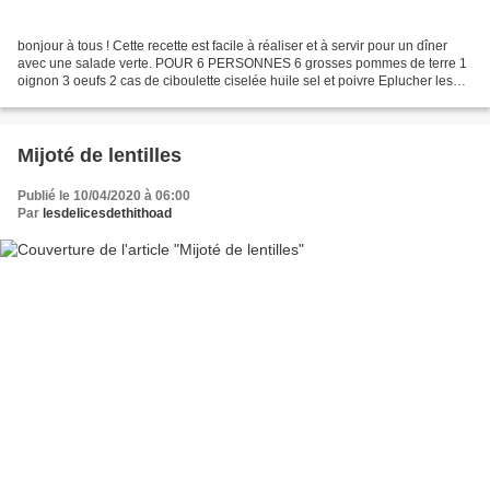
bonjour à tous ! Cette recette est facile à réaliser et à servir pour un dîner
avec une salade verte. POUR 6 PERSONNES 6 grosses pommes de terre 1
oignon 3 oeufs 2 cas de ciboulette ciselée huile sel et poivre Eplucher les
pommes de terre et l'oignon....
Mijoté de lentilles
Publié le 10/04/2020 à 06:00
Par
lesdelicesdethithoad