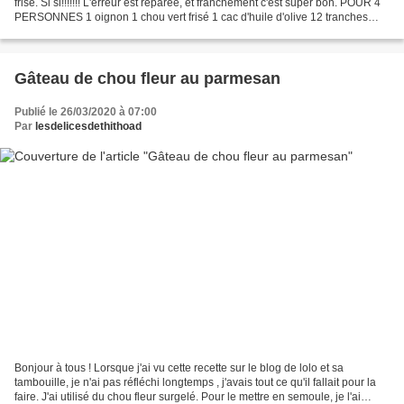
frisé. Si si!!!!!!! L'erreur est réparée, et franchement c'est super bon. POUR 4
PERSONNES 1 oignon 1 chou vert frisé 1 cac d'huile d'olive 12 tranches
d'andouille 100g de châtaignes...
Gâteau de chou fleur au parmesan
Publié le 26/03/2020 à 07:00
Par
lesdelicesdethithoad
Bonjour à tous ! Lorsque j'ai vu cette recette sur le blog de lolo et sa
tambouille, je n'ai pas réfléchi longtemps , j'avais tout ce qu'il fallait pour la
faire. J'ai utilisé du chou fleur surgelé. Pour le mettre en semoule, je l'ai