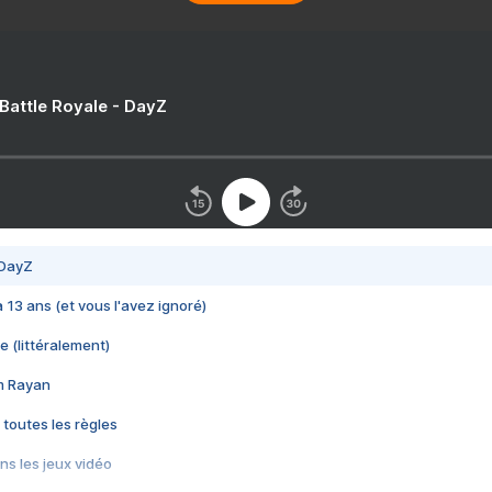
 Battle Royale - DayZ
 DayZ
 a 13 ans (et vous l'avez ignoré)
e (littéralement)
im Rayan
 toutes les règles
s les jeux vidéo