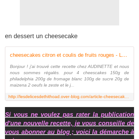
en dessert un cheesecake
cheesecakes citron et coulis de fruits rouges - Le blog de lesdelicesdethithoad
Bonjour ! j'ai trouvé cette recette chez AUDINETTE et nous
nous sommes régalés. pour 4 cheescakes 150g de
philadelphia 200g de fromage blanc 100g de sucre 20g de
maizena 2 oeufs le zeste et le j...
http://lesdelicesdethithoad.over-blog.com/article-cheesecakes-citron-et-coulis-de-fruits-rouges-110871625.html
Si vous ne voulez pas rater la publication
d'une nouvelle recette, je vous conseille de
vous abonner au blog ; voici la démarche à