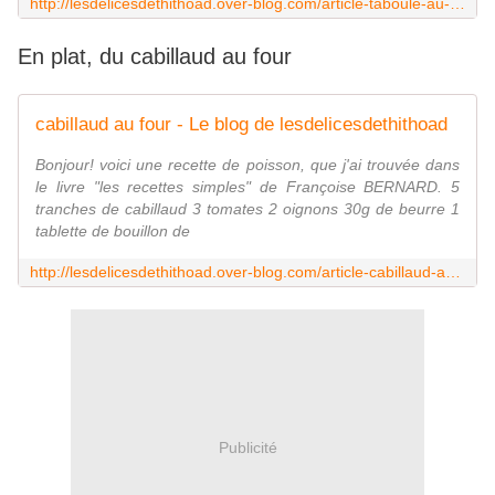
http://lesdelicesdethithoad.over-blog.com/article-taboule-au-chou-fleur-103474179.html
En plat, du cabillaud au four
cabillaud au four - Le blog de lesdelicesdethithoad
Bonjour! voici une recette de poisson, que j'ai trouvée dans
le livre "les recettes simples" de Françoise BERNARD. 5
tranches de cabillaud 3 tomates 2 oignons 30g de beurre 1
tablette de bouillon de
http://lesdelicesdethithoad.over-blog.com/article-cabillaud-au-four-96285756.html
Publicité