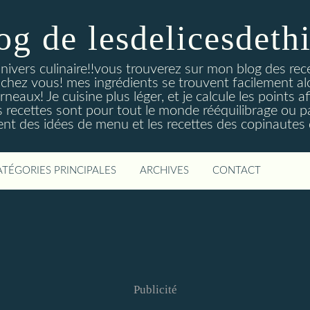
og de lesdelicesdeth
ivers culinaire!!vous trouverez sur mon blog des recet
e chez vous! mes ingrédients se trouvent facilement a
neaux! Je cuisine plus léger, et je calcule les points 
s recettes sont pour tout le monde rééquilibrage ou p
nt des idées de menu et les recettes des copinautes q
ATÉGORIES PRINCIPALES
ARCHIVES
CONTACT
Publicité