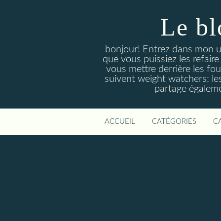
Le bl
bonjour! Entrez dans mon un
que vous puissiez les refair
vous mettre derrière les four
suivent weight watchers; le
partage égaleme
ACCUEIL
CATÉGORIES
C