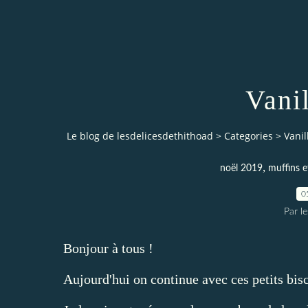
Vani
Le blog de lesdelicesdethithoad
>
Categories
>
Vanil
,
noël 2019
muffins e
0
Par l
Bonjour à tous !
Aujourd'hui on continue avec ces petits biscu