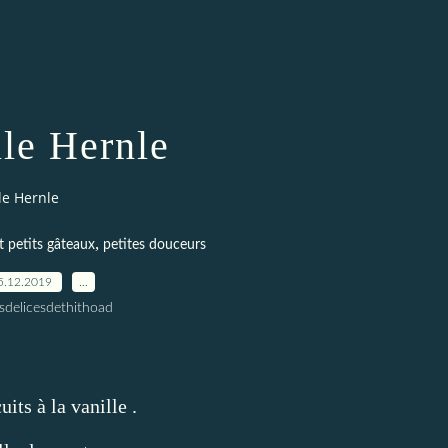
lle Hernle
le Hernle
,
t petits gâteaux
petites douceurs
5.12.2019
…
esdelicesdethithoad
its à la vanille .