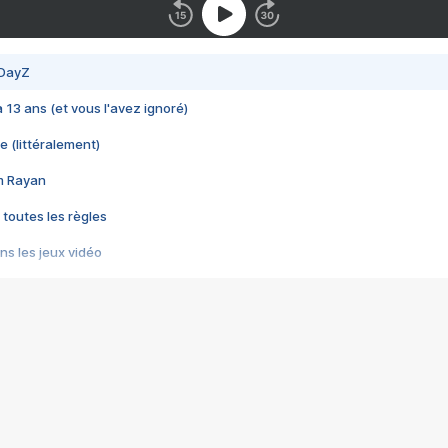
 DayZ
 a 13 ans (et vous l'avez ignoré)
e (littéralement)
im Rayan
 toutes les règles
s les jeux vidéo
us choquant de Rockstar ? - Le scandale BULLY
e plus moche de Steam
du RÊVE tourne au CAUCHEMAR
pendant 8 heures
it… à tort