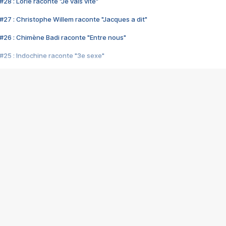
28 : Lorie raconte "Je vais vite"
#27 : Christophe Willem raconte "Jacques a dit"
#26 : Chimène Badi raconte "Entre nous"
#25 : Indochine raconte "3e sexe"
#24 : Zaho raconte "C'est chelou"
#23 : Patrick Bruel raconte "Au café des délices"
#22 : Kyo raconte "Le chemin"
#21 : Nolwenn Leroy raconte "Cassé"
#20 : Patrick Hernandez raconte "Born to be alive"
#19 : Lorie raconte "Près de moi"
#18 : Michael Jones raconte "A nos actes manqués" (avec Jean-Jacque
#17 : Khaled raconte "Aïcha"
#16 : Corneille raconte "Parce qu'on vient de loin"