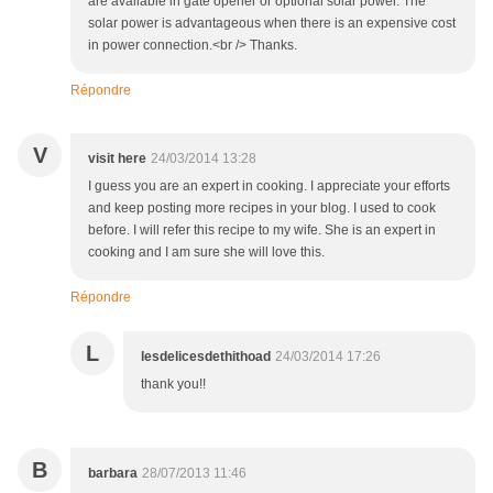
are available in gate opener or optional solar power. The
solar power is advantageous when there is an expensive cost
in power connection.<br /> Thanks.
Répondre
V
visit here
24/03/2014 13:28
I guess you are an expert in cooking. I appreciate your efforts
and keep posting more recipes in your blog. I used to cook
before. I will refer this recipe to my wife. She is an expert in
cooking and I am sure she will love this.
Répondre
L
lesdelicesdethithoad
24/03/2014 17:26
thank you!!
B
barbara
28/07/2013 11:46