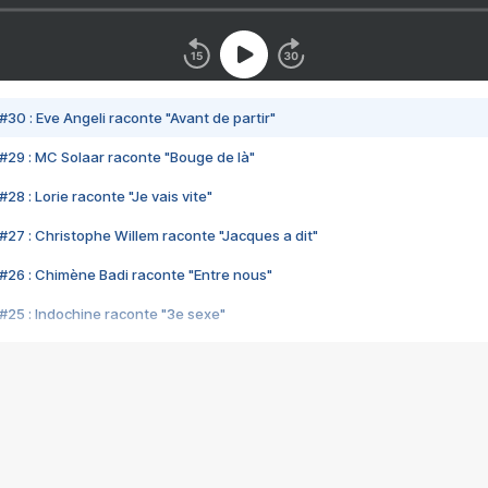
#30 : Eve Angeli raconte "Avant de partir"
#29 : MC Solaar raconte "Bouge de là"
28 : Lorie raconte "Je vais vite"
#27 : Christophe Willem raconte "Jacques a dit"
#26 : Chimène Badi raconte "Entre nous"
#25 : Indochine raconte "3e sexe"
#24 : Zaho raconte "C'est chelou"
#23 : Patrick Bruel raconte "Au café des délices"
#22 : Kyo raconte "Le chemin"
#21 : Nolwenn Leroy raconte "Cassé"