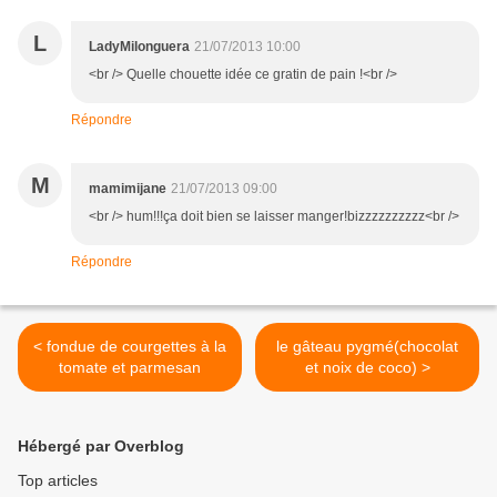
L
LadyMilonguera
21/07/2013 10:00
<br /> Quelle chouette idée ce gratin de pain !<br />
Répondre
M
mamimijane
21/07/2013 09:00
<br /> hum!!!ça doit bien se laisser manger!bizzzzzzzzzz<br />
Répondre
< fondue de courgettes à la
le gâteau pygmé(chocolat
tomate et parmesan
et noix de coco) >
Hébergé par Overblog
Top articles