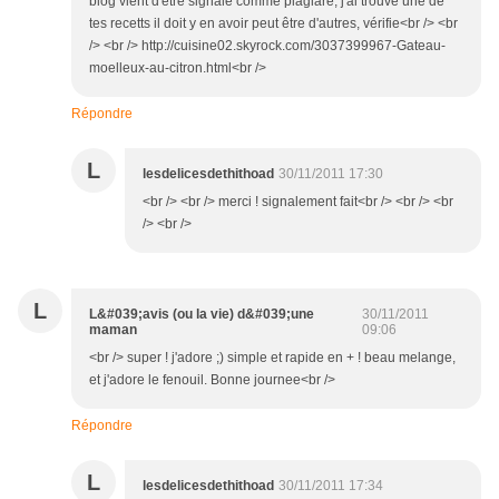
blog vient d'être signalé comme plagiare, j'ai trouvé une de
tes recetts il doit y en avoir peut être d'autres, vérifie<br /> <br
/> <br /> http://cuisine02.skyrock.com/3037399967-Gateau-
moelleux-au-citron.html<br />
Répondre
L
lesdelicesdethithoad
30/11/2011 17:30
<br /> <br /> merci ! signalement fait<br /> <br /> <br
/> <br />
L
L&#039;avis (ou la vie) d&#039;une
30/11/2011
maman
09:06
<br /> super ! j'adore ;) simple et rapide en + ! beau melange,
et j'adore le fenouil. Bonne journee<br />
Répondre
L
lesdelicesdethithoad
30/11/2011 17:34