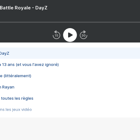
 Battle Royale - DayZ
 DayZ
 a 13 ans (et vous l'avez ignoré)
e (littéralement)
im Rayan
 toutes les règles
s les jeux vidéo
us choquant de Rockstar ? - Le scandale BULLY
e plus moche de Steam