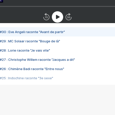
#30 : Eve Angeli raconte "Avant de partir"
#29 : MC Solaar raconte "Bouge de là"
28 : Lorie raconte "Je vais vite"
#27 : Christophe Willem raconte "Jacques a dit"
#26 : Chimène Badi raconte "Entre nous"
#25 : Indochine raconte "3e sexe"
#24 : Zaho raconte "C'est chelou"
#23 : Patrick Bruel raconte "Au café des délices"
#22 : Kyo raconte "Le chemin"