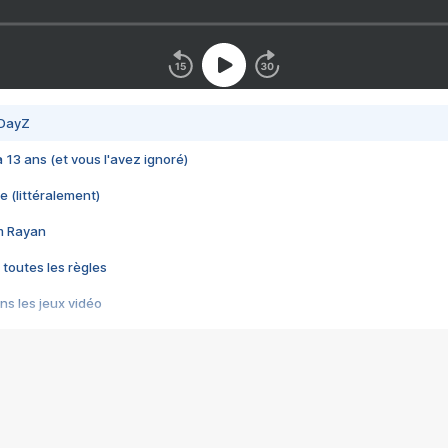
 DayZ
 a 13 ans (et vous l'avez ignoré)
e (littéralement)
im Rayan
 toutes les règles
s les jeux vidéo
us choquant de Rockstar ? - Le scandale BULLY
e plus moche de Steam
du RÊVE tourne au CAUCHEMAR
pendant 8 heures