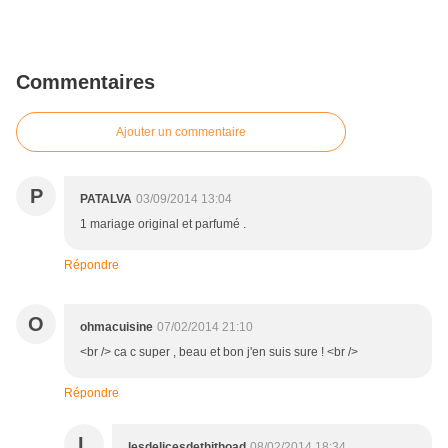
Commentaires
Ajouter un commentaire
P
PATALVA
03/09/2014 13:04
1 mariage original et parfumé .
Répondre
O
ohmacuisine
07/02/2014 21:10
<br /> ca c super , beau et bon j'en suis sure ! <br />
Répondre
L
lesdelicesdethithoad
08/02/2014 18:34