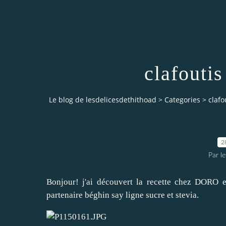
clafoutis
Le blog de lesdelicesdethithoad
>
Categories
>
clafo
2
Par l
Bonjour! j'ai découvert la recette chez
DORO
e
partenaire
béghin say ligne sucre et stevia
.