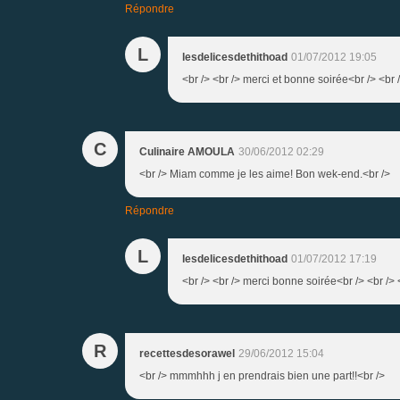
Répondre
L
lesdelicesdethithoad
01/07/2012 19:05
<br /> <br /> merci et bonne soirée<br /> <br /
C
Culinaire AMOULA
30/06/2012 02:29
<br /> Miam comme je les aime! Bon wek-end.<br />
Répondre
L
lesdelicesdethithoad
01/07/2012 17:19
<br /> <br /> merci bonne soirée<br /> <br /> <
R
recettesdesorawel
29/06/2012 15:04
<br /> mmmhhh j en prendrais bien une part!!<br />