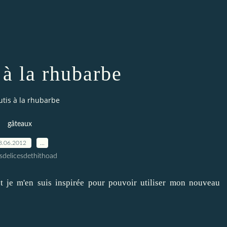
 à la rhubarbe
utis à la rhubarbe
gâteaux
8.06.2012
…
esdelicesdethithoad
t je m'en suis inspirée pour pouvoir utiliser mon nouveau