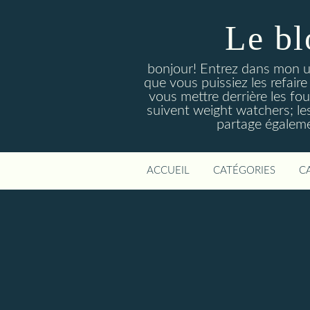
Le bl
bonjour! Entrez dans mon un
que vous puissiez les refair
vous mettre derrière les four
suivent weight watchers; le
partage égaleme
ACCUEIL
CATÉGORIES
C