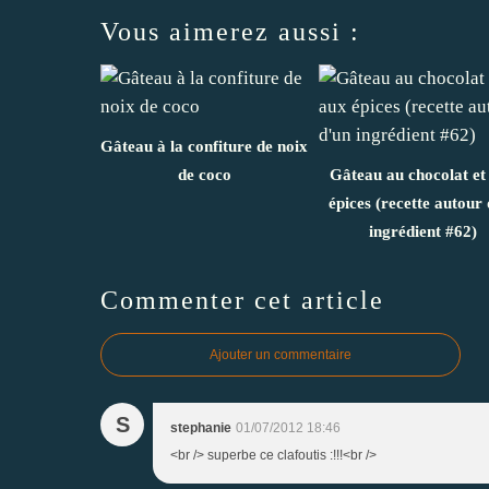
Vous aimerez aussi :
Gâteau à la confiture de noix
de coco
Gâteau au chocolat et
épices (recette autour 
ingrédient #62)
Commenter cet article
Ajouter un commentaire
S
stephanie
01/07/2012 18:46
<br /> superbe ce clafoutis :!!!<br />