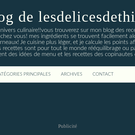
og de lesdelicesdeth
ivers culinaire!!vous trouverez sur mon blog des recet
e chez vous! mes ingrédients se trouvent facilement a
neaux! Je cuisine plus léger, et je calcule les points 
s recettes sont pour tout le monde rééquilibrage ou p
nt des idées de menu et les recettes des copinautes q
ATÉGORIES PRINCIPALES
ARCHIVES
CONTACT
Publicité