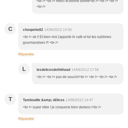
<br /> <br /> merci et bonne soirée<br /> <br /> <br />
<br />
C
choupette82
14/06/2012 14:50
<br /> ok !! Et bien moi j'apporte le café et toi tes sublimes
gourmandises !!! <br />
Répondre
L
lesdelicesdethithoad
14/06/2012 17:56
<br /> <br /> pas de soucis!!<br /> <br /> <br /> <br />
T
Tambouille &amp; délices
14/06/2012 14:47
<br /> super idée ! je croquerai bien dedans !<br />
Répondre