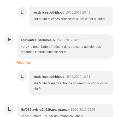
L
lesdelicesdethithoad
15/06/2012 20:49
<br /> <br /> cèdes cèdes!!<br /> <br /> <br /> <br />
E
etudianteauxfourneaux
15/06/2012 16:10
<br /> je note, j'adore l'idée, je dois penser a acheter des
amendes la prochaine fois<br />
Répondre
L
lesdelicesdethithoad
15/06/2012 16:51
<br /> <br /> merci et bonne soirée<br /> <br /> <br />
<br />
L
l&#039;avis d&#039;une maman
15/06/2012 09:58
<br /> hummm ... super gourmand ça !!<br />