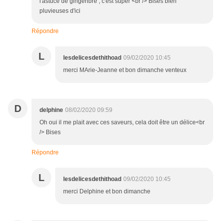
l'astuce de gingenbre , c'est super <br /> Bises bien
pluvieuses d'ici
Répondre
L
lesdelicesdethithoad
09/02/2020 10:45
merci MArie-Jeanne et bon dimanche venteux
D
delphine
08/02/2020 09:59
Oh oui il me plait avec ces saveurs, cela doit être un délice<br
/> Bises
Répondre
L
lesdelicesdethithoad
09/02/2020 10:45
merci Delphine et bon dimanche