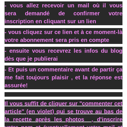
- vous allez recevoir un mail où il vous
sera demandé de confirmer votre
inscription en cliquant sur un lien
- vous cliquez sur ce lien et à ce moment-là
votre abonnement sera pris en compte
- ensuite vous recevrez les infos du blog
dès que je publierai
- Et puis un commentaire avant de partir ça
me fait toujours plaisir , et la réponse est
assurée!
Il vous suffit de cliquer sur "commenter cet
article" (en violet) qui se trouve au bas de
la recette après les photos , d'inscrire