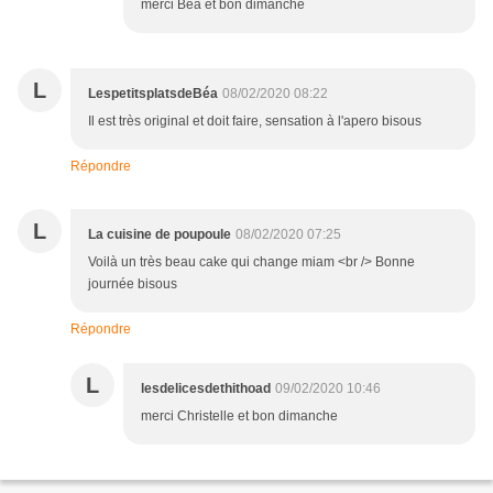
merci Béa et bon dimanche
L
LespetitsplatsdeBéa
08/02/2020 08:22
Il est très original et doit faire, sensation à l'apero bisous
Répondre
L
La cuisine de poupoule
08/02/2020 07:25
Voilà un très beau cake qui change miam <br /> Bonne
journée bisous
Répondre
L
lesdelicesdethithoad
09/02/2020 10:46
merci Christelle et bon dimanche