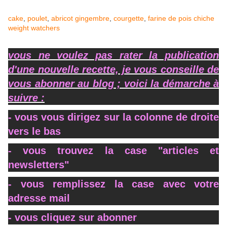
cake
,
poulet
,
abricot
gingembre
,
courgette
,
farine de pois chiche
weight watchers
vous ne voulez pas rater la publication
d'une nouvelle recette, je vous conseille de
vous abonner au blog ; voici la démarche à
suivre :
- vous vous dirigez sur la colonne de droite
vers le bas
- vous trouvez la case "articles et
newsletters"
- vous remplissez la case avec votre
adresse mail
- vous cliquez sur abonner