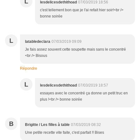
L
lesdelicesdethithoad
07/03/2019 18:56
c'est tellement bon que je l'ai refait hier soir!<br />
bonne soirée
L
latabledeclara
07/03/2019 09:09
Je fais assez souvent cette soupette mais sans le concentré
<br /> Bisous
Répondre
L
lesdelicesdethithoad
07/03/2019 18:57
essayes avec le concentré ça donne un petit truc en
plus !<br /> bonne soirée
B
Brigitte / Les filles à table
07/03/2019 08:32
Une petite recette vite faite, c'est parfait !! Bises