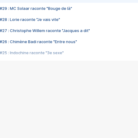
#29 : MC Solaar raconte "Bouge de là"
28 : Lorie raconte "Je vais vite"
#27 : Christophe Willem raconte "Jacques a dit"
#26 : Chimène Badi raconte "Entre nous"
#25 : Indochine raconte "3e sexe"
#24 : Zaho raconte "C'est chelou"
#23 : Patrick Bruel raconte "Au café des délices"
#22 : Kyo raconte "Le chemin"
#21 : Nolwenn Leroy raconte "Cassé"
#20 : Patrick Hernandez raconte "Born to be alive"
#19 : Lorie raconte "Près de moi"
#18 : Michael Jones raconte "A nos actes manqués" (avec Jean-Jacque