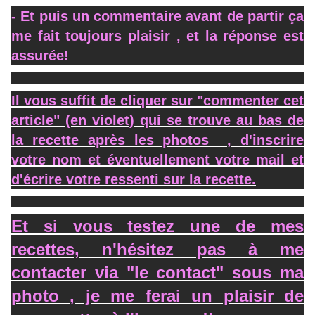
- Et puis un commentaire avant de partir ça
me fait toujours plaisir , et la réponse est
assurée!
Il vous suffit de cliquer sur "commenter cet
article" (en violet) qui se trouve au bas de
la recette après les photos , d'inscrire
votre nom et éventuellement votre mail et
d'écrire votre ressenti sur la recette.
Et si vous testez une de mes
recettes, n'hésitez pas à me
contacter via "le contact" sous ma
photo , je me ferai un plaisir de