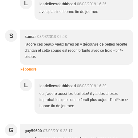
L
lesdelicesdethithoad
08/03/2019 16:26
avec plaisir et bonne fin de journée
S
samar
08/03/2019 02:53
j'adore ces beaux vieux livres on y découvre de belles recette
d'antan et cette soupe est reconfortante avec ce froid.<br />
bisous
Répondre
L
lesdelicesdethithoad
08/03/2019 16:29
oui j'adore aussi les feuilleter! il y a des choses
improbables que l'on ne ferait plus aujourd'hui!!<br />
bonne fin de journée
G
guy59600
07/03/2019 23:17