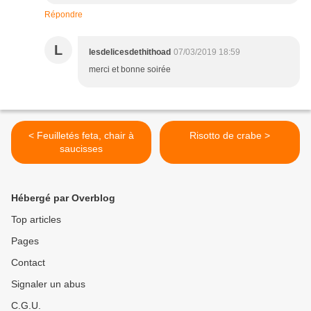
Répondre
L
lesdelicesdethithoad
07/03/2019 18:59
merci et bonne soirée
< Feuilletés feta, chair à
Risotto de crabe >
saucisses
Hébergé par Overblog
Top articles
Pages
Contact
Signaler un abus
C.G.U.