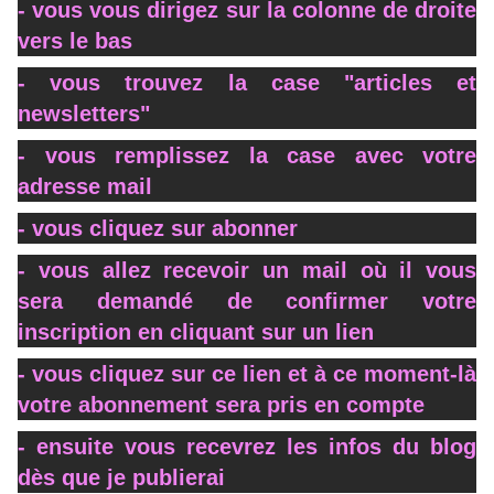
- vous vous dirigez sur la colonne de droite
vers le bas
- vous trouvez la case "articles et
newsletters"
- vous remplissez la case avec votre
adresse mail
- vous cliquez sur abonner
- vous allez recevoir un mail où il vous
sera demandé de confirmer votre
inscription en cliquant sur un lien
- vous cliquez sur ce lien et à ce moment-là
votre abonnement sera pris en compte
- ensuite vous recevrez les infos du blog
dès que je publierai