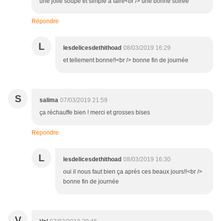
une jolie soupe et simple a faire<br /> une bonne soirée
Répondre
L
lesdelicesdethithoad
08/03/2019 16:29
et tellement bonne!!<br /> bonne fin de journée
S
salima
07/03/2019 21:59
ça réchauffe bien ! merci et grosses bises
Répondre
L
lesdelicesdethithoad
08/03/2019 16:30
oui il nous faut bien ça après ces beaux jours!!<br />
bonne fin de journée
V