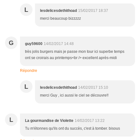
L
lesdelicesdethithoad
15/02/2017 18:37
merci beaucoup bizzzzz
G
guy59600
14/02/2017 14:48
très jolis burgers mais je passe mon tour ici superbe temps
ont se croirais au printemps<br /> excellent après-midi
Répondre
L
lesdelicesdethithoad
14/02/2017 15:10
merci Guy , ici aussi le ciel se découvre!!
L
La gourmandise de Violette
14/02/2017 13:22
Tu m'étonnes qu'ils ont du succès, c'est à tomber. bisous