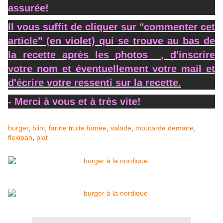
assurée!
Il vous suffit de cliquer sur "commenter cet
article" (en violet) qui se trouve au bas de
la recette après les photos , d'inscrire
votre nom et éventuellement votre mail et
d'écrire votre ressenti sur la recette.
- Merci à vous et à très vite!
burger
,
blini
,
farine
truite fumée
,
salade
,
moutarde
demarle
,
flexipan
,
plat