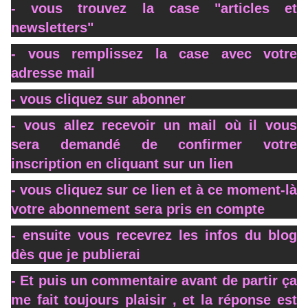
- vous trouvez la case "articles et
newsletters"
- vous remplissez la case avec votre
adresse mail
- vous cliquez sur abonner
- vous allez recevoir un mail où il vous
sera demandé de confirmer votre
inscription en cliquant sur un lien
- vous cliquez sur ce lien et à ce moment-là
votre abonnement sera pris en compte
- ensuite vous recevrez les infos du blog
dès que je publierai
- Et puis un commentaire avant de partir ça
me fait toujours plaisir , et la réponse est