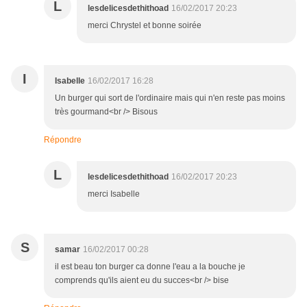
L
lesdelicesdethithoad
16/02/2017 20:23
merci Chrystel et bonne soirée
I
Isabelle
16/02/2017 16:28
Un burger qui sort de l'ordinaire mais qui n'en reste pas moins
très gourmand<br /> Bisous
Répondre
L
lesdelicesdethithoad
16/02/2017 20:23
merci Isabelle
S
samar
16/02/2017 00:28
il est beau ton burger ca donne l'eau a la bouche je
comprends qu'ils aient eu du succes<br /> bise