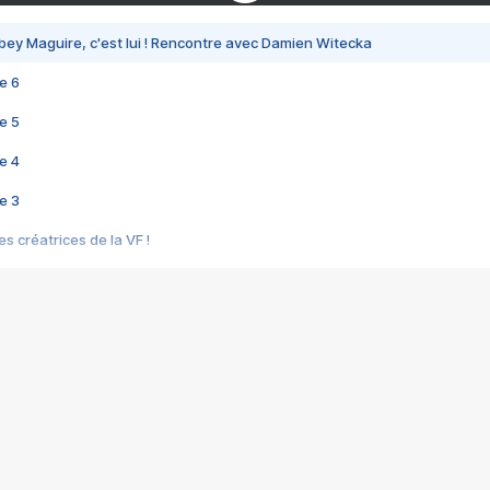
bey Maguire, c'est lui ! Rencontre avec Damien Witecka
e 6
e 5
e 4
e 3
s créatrices de la VF !
e 2
e 1
e Mektoub My Love arrive enfin ! Rencontre avec Shaïn Boumedine et Sal
i : après Toni en famille
elle réalise le bouleversant Dites lui que je l'aime
ais ! Rencontre autour de Vie privée de Rebecca Zlotowski