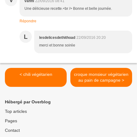
V
vanni
22/09/2016 08:41
Une délicieuse recette.<br /> Bonne et belle journée.
Répondre
L
lesdelicesdethithoad
22/09/2016 20:20
merci et bonne soirée
< chili végétarien
croque monsieur végétarien
au pain de campagne >
Hébergé par Overblog
Top articles
Pages
Contact