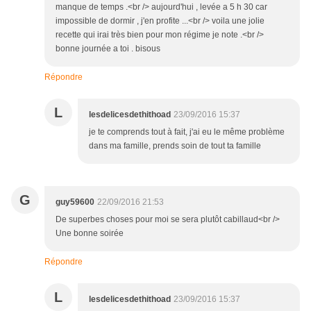
manque de temps .<br /> aujourd'hui , levée a 5 h 30 car
impossible de dormir , j'en profite ...<br /> voila une jolie
recette qui irai très bien pour mon régime je note .<br />
bonne journée a toi . bisous
Répondre
L
lesdelicesdethithoad
23/09/2016 15:37
je te comprends tout à fait, j'ai eu le même problème
dans ma famille, prends soin de tout ta famille
G
guy59600
22/09/2016 21:53
De superbes choses pour moi se sera plutôt cabillaud<br />
Une bonne soirée
Répondre
L
lesdelicesdethithoad
23/09/2016 15:37