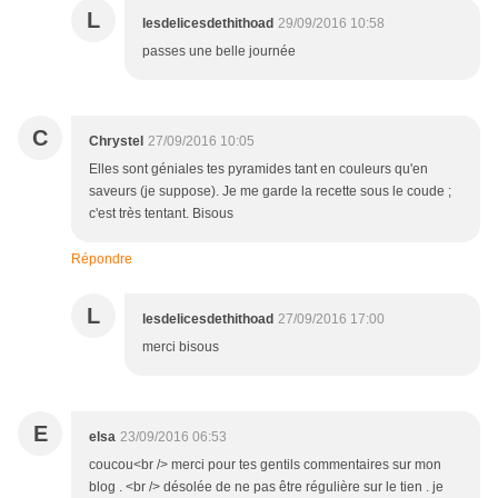
L
lesdelicesdethithoad
29/09/2016 10:58
passes une belle journée
C
Chrystel
27/09/2016 10:05
Elles sont géniales tes pyramides tant en couleurs qu'en
saveurs (je suppose). Je me garde la recette sous le coude ;
c'est très tentant. Bisous
Répondre
L
lesdelicesdethithoad
27/09/2016 17:00
merci bisous
E
elsa
23/09/2016 06:53
coucou<br /> merci pour tes gentils commentaires sur mon
blog . <br /> désolée de ne pas être régulière sur le tien . je