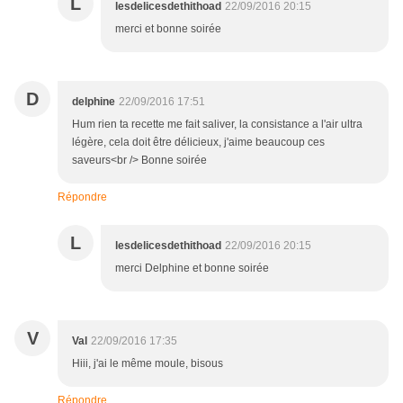
L
lesdelicesdethithoad
22/09/2016 20:15
merci et bonne soirée
D
delphine
22/09/2016 17:51
Hum rien ta recette me fait saliver, la consistance a l'air ultra
légère, cela doit être délicieux, j'aime beaucoup ces
saveurs<br /> Bonne soirée
Répondre
L
lesdelicesdethithoad
22/09/2016 20:15
merci Delphine et bonne soirée
V
Val
22/09/2016 17:35
Hiii, j'ai le même moule, bisous
Répondre